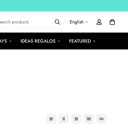
earch products
English
AYS
IDEAS REGALOS
FEATURED