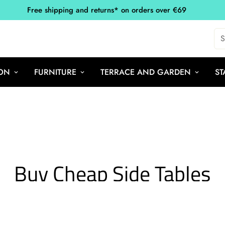
Free shipping and returns* on orders over €69
S
ON
FURNITURE
TERRACE AND GARDEN
ST
Buy Cheap Side Tables