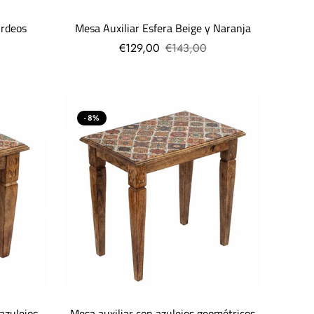
urdeos
Mesa Auxiliar Esfera Beige y Naranja
€129,00
€143,00
- 8%
azulejos
Mesa auxiliar con azulejos geométricos