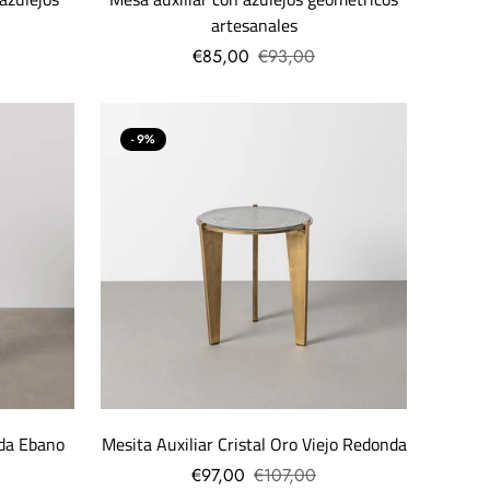
artesanales
€85,00
€93,00
- 9%
da Ebano
Mesita Auxiliar Cristal Oro Viejo Redonda
€97,00
€107,00