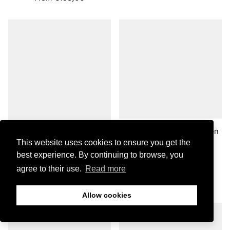
Cuadro Abstracto Greige en
Tonos verdes
This website uses cookies to ensure you get the
Cuadro Abstracto Loas en
best experience. By continuing to browse, you
From €183,00
Tonos Tierras
agree to their use.
Read more
From €183,00
Allow cookies