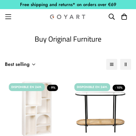
Free shipping and returns* on orders over €69
Buy Original Furniture
Best selling
DISPONIBLE EN 24H.
DISPONIBLE EN 24H.
- 9%
- 10%