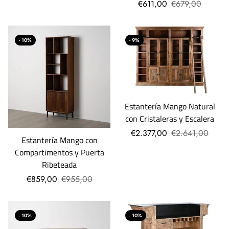
€611,00
€679,00
- 10%
- 9%
Estantería Mango Natural
con Cristaleras y Escalera
€2.377,00
€2.641,00
Estantería Mango con
Compartimentos y Puerta
Ribeteada
€859,00
€955,00
- 10%
- 10%