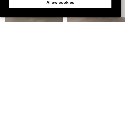
Allow cookies
Aparador Acacia con Cristal
Armario Mango con Puertas
Curvo Moderno
Abatibles Clásico
€1.397,00
€1.553,00
€1.233,00
€1.369,00
- 9%
- 9%
Aparador Mindi Natural con
Aparador de Mango con
Cajones
Cristal Toscana