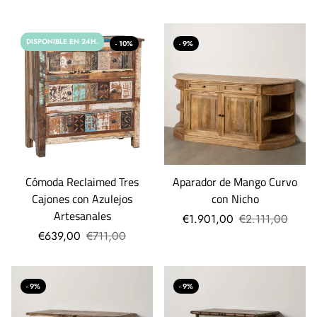
DISPONIBLE EN 24H.
- 10%
- 9%
Cómoda Reclaimed Tres
Aparador de Mango Curvo
Cajones con Azulejos
con Nicho
Artesanales
€1.901,00
€2.111,00
€639,00
€711,00
- 9%
- 9%