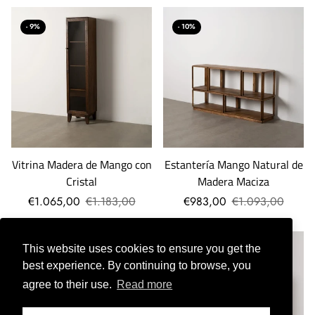
- 9%
- 10%
Vitrina Madera de Mango con
Estantería Mango Natural de
Cristal
Madera Maciza
€1.065,00
€1.183,00
€983,00
€1.093,00
This website uses cookies to ensure you get the
- 10%
- 9%
best experience. By continuing to browse, you
agree to their use.
Read more