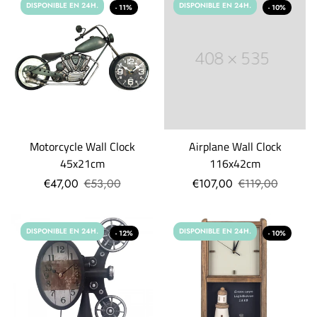
DISPONIBLE EN 24H.
DISPONIBLE EN 24H.
- 11%
- 10%
Motorcycle Wall Clock
Airplane Wall Clock
45x21cm
116x42cm
€47,00
€53,00
€107,00
€119,00
DISPONIBLE EN 24H.
DISPONIBLE EN 24H.
- 12%
- 10%