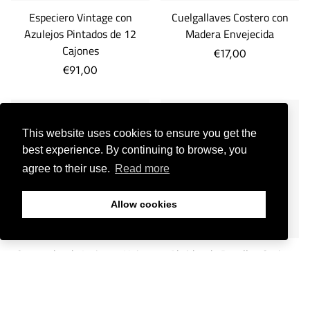
Especiero Vintage con
Cuelgallaves Costero con
Azulejos Pintados de 12
Madera Envejecida
Cajones
€17,00
€91,00
DISPONIBLE EN 24H.
DISPONIBLE EN 24H.
- 9%
- 18%
This website uses cookies to ensure you get the
best experience. By continuing to browse, you
agree to their use.
Read more
Allow cookies
Quemador de Incienso Hoja
Abridor de Botellas Casita
Dorada
Playa Azul y Blanco
€19,00
€21,00
€9,00
€11,00