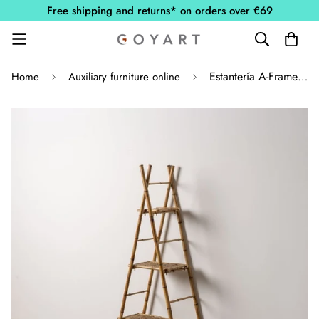
Free shipping and returns* on orders over €69
Estantería A-Frame de Bambú Natural
Home
Auxiliary furniture online