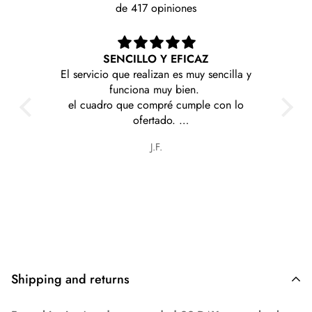
de 417 opiniones
SENCILLO Y EFICAZ
Me llegaron rapido y 
rvicio que realizan es muy sencilla y
contenta con
funciona muy bien.
cuadro que compré cumple con lo
ofertado.
 cosas muy interesantes y a precios
J.F.
Olga graciela Ca
razonables.
Shipping and returns