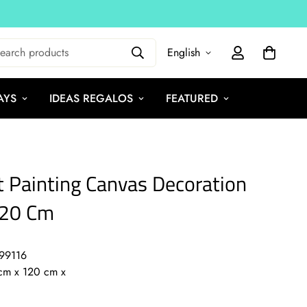
earch products
English
AYS
IDEAS REGALOS
FEATURED
t Painting Canvas Decoration
120 Cm
199116
cm x 120 cm x