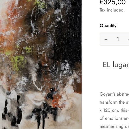
€325,00
Tax included.
Quantity
EL lugar
Goyart's abstra
transform the 
x 120 cm, this c
of emotions and
mesmerizing dan