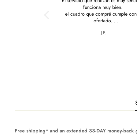
lizan es muy sencilla y
contenta con mi compra
 muy bien.
mpré cumple con lo
rtado.
teresantes y a precios
J.F.
Olga graciela Cabrera torales
nables.
Free shipping* and an extended 33-DAY money-back 