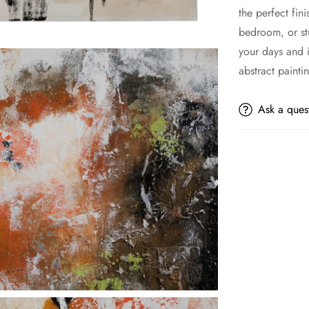
the perfect fin
bedroom, or stud
your days and i
abstract paint
Ask a ques